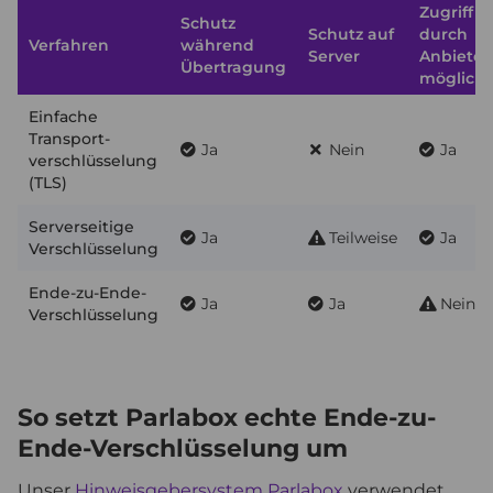
Zugriff
Schutz
Schutz auf
durch
Verfahren
während
Server
Anbieter
Übertragung
möglich?
Einfache
Transport­
Ja
Nein
Ja
verschlüsselung
(TLS)
Serverseitige
Ja
Teilweise
Ja
Verschlüsselung
Ende-zu-Ende-
Ja
Ja
Nein
Verschlüsselung
So setzt Parlabox echte Ende-zu-
Ende-Verschlüsselung um
Unser
Hinweisgebersystem Parlabox
verwendet