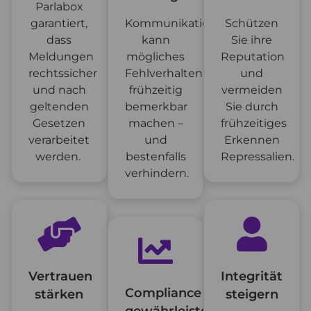
Parlabox
garantiert,
Kommunikation
Schützen
dass
kann
Sie ihre
Meldungen
mögliches
Reputation
rechtssicher
Fehlverhalten
und
und nach
frühzeitig
vermeiden
geltenden
bemerkbar
Sie durch
Gesetzen
machen –
frühzeitiges
verarbeitet
und
Erkennen
werden.
bestenfalls
Repressalien.
verhindern.
Vertrauen
Integrität
Compliance
stärken
steigern